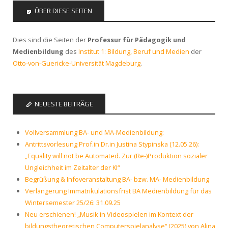
ÜBER DIESE SEITEN
Dies sind die Seiten der
Professur für Pädagogik und
Medienbildung
des
Institut 1: Bildung, Beruf und Medien
der
Otto-von-Guericke-Universität Magdeburg
.
NEUESTE BEITRÄGE
Vollversammlung BA- und MA-Medienbildung:
Antrittsvorlesung Prof.in Dr.in Justina Stypinska (12.05.26):
„Equality will not be Automated. Zur (Re-)Produktion sozialer
Ungleichheit im Zeitalter der KI“
Begrüßung & Infoveranstaltung BA- bzw. MA- Medienbildung
Verlängerung Immatrikulationsfrist BA Medienbildung für das
Wintersemester 25/26: 31.09.25
Neu erschienen! „Musik in Videospielen im Kontext der
bildungstheoretischen Computerspielanalyse“ (2025) von Alina