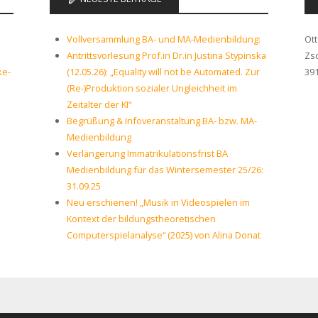
Vollversammlung BA- und MA-Medienbildung:
Ot
Antrittsvorlesung Prof.in Dr.in Justina Stypinska
Zs
ke-
(12.05.26): „Equality will not be Automated. Zur
39
(Re-)Produktion sozialer Ungleichheit im
Zeitalter der KI“
Begrüßung & Infoveranstaltung BA- bzw. MA-
Medienbildung
Verlängerung Immatrikulationsfrist BA
Medienbildung für das Wintersemester 25/26:
31.09.25
Neu erschienen! „Musik in Videospielen im
Kontext der bildungstheoretischen
Computerspielanalyse“ (2025) von Alina Donat