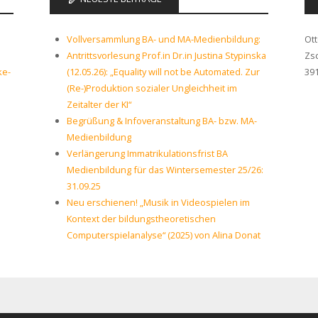
Vollversammlung BA- und MA-Medienbildung:
Ot
Antrittsvorlesung Prof.in Dr.in Justina Stypinska
Zs
ke-
(12.05.26): „Equality will not be Automated. Zur
39
(Re-)Produktion sozialer Ungleichheit im
Zeitalter der KI“
Begrüßung & Infoveranstaltung BA- bzw. MA-
Medienbildung
Verlängerung Immatrikulationsfrist BA
Medienbildung für das Wintersemester 25/26:
31.09.25
Neu erschienen! „Musik in Videospielen im
Kontext der bildungstheoretischen
Computerspielanalyse“ (2025) von Alina Donat