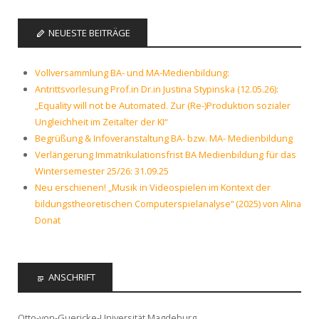
NEUESTE BEITRÄGE
Vollversammlung BA- und MA-Medienbildung:
Antrittsvorlesung Prof.in Dr.in Justina Stypinska (12.05.26):
„Equality will not be Automated. Zur (Re-)Produktion sozialer
Ungleichheit im Zeitalter der KI“
Begrüßung & Infoveranstaltung BA- bzw. MA- Medienbildung
Verlängerung Immatrikulationsfrist BA Medienbildung für das
Wintersemester 25/26: 31.09.25
Neu erschienen! „Musik in Videospielen im Kontext der
bildungstheoretischen Computerspielanalyse“ (2025) von Alina
Donat
ANSCHRIFT
Otto-von-Guericke-Universität Magdeburg