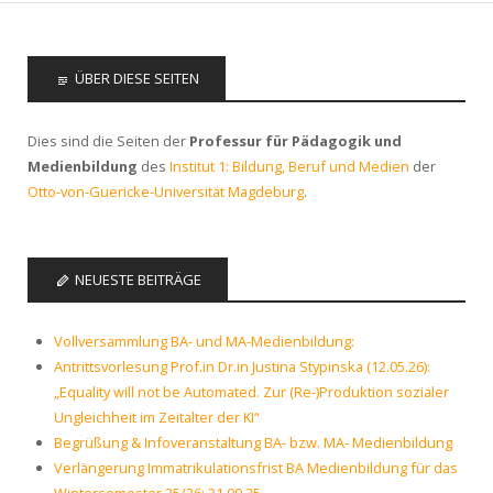
ÜBER DIESE SEITEN
Dies sind die Seiten der
Professur für Pädagogik und
Medienbildung
des
Institut 1: Bildung, Beruf und Medien
der
Otto-von-Guericke-Universität Magdeburg
.
NEUESTE BEITRÄGE
Vollversammlung BA- und MA-Medienbildung:
Antrittsvorlesung Prof.in Dr.in Justina Stypinska (12.05.26):
„Equality will not be Automated. Zur (Re-)Produktion sozialer
Ungleichheit im Zeitalter der KI“
Begrüßung & Infoveranstaltung BA- bzw. MA- Medienbildung
Verlängerung Immatrikulationsfrist BA Medienbildung für das