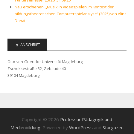
Wintersemester 25/26: 31.09.25
Neu erschienen! „Musik in Videospielen im Kontext der
bildungstheoretischen Computerspielanalyse“ (2025) von Alina
Donat
ANSCHRIFT
Otto-von-Guericke-Universität Magdeburg
Zschokkestraße 32, Gebäude 40
39104 Magdeburg
Copyright © 2026
Professur Pädagogik und
Medienbildung
. Powered by
WordPress
and
Stargazer
.