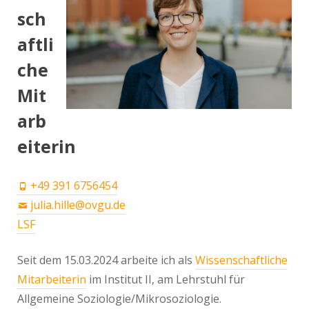
sch
aftli
che
Mit
arb
eiterin
+49 391 6756454
julia.hille@ovgu.de
LSF
Seit dem 15.03.2024 arbeite ich als
Wissenschaftliche
Mitarbeiterin
im Institut II, am Lehrstuhl für
Allgemeine Soziologie/Mikrosoziologie.