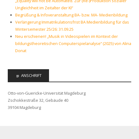
„Equality will not be Automated. Zur (Re-)Produktion sozialer
Ungleichheit im Zeitalter der KI“
Begrüßung & Infoveranstaltung BA- bzw. MA- Medienbildung
Verlängerung Immatrikulationsfrist BA Medienbildung für das
Wintersemester 25/26: 31.09.25
Neu erschienen! „Musik in Videospielen im Kontext der
bildungstheoretischen Computerspielanalyse“ (2025) von Alina
Donat
ANSCHRIFT
Otto-von-Guericke-Universität Magdeburg
Zschokkestraße 32, Gebäude 40
39104 Magdeburg