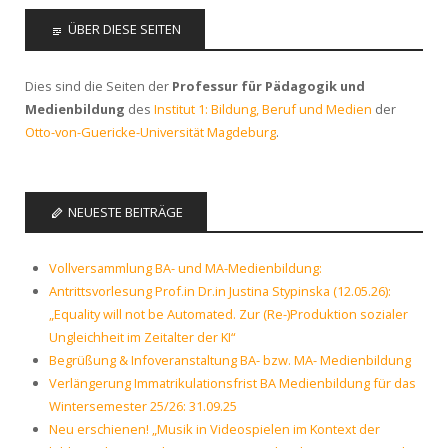
ÜBER DIESE SEITEN
Dies sind die Seiten der
Professur für Pädagogik und
Medienbildung
des
Institut 1: Bildung, Beruf und Medien
der
Otto-von-Guericke-Universität Magdeburg
.
NEUESTE BEITRÄGE
Vollversammlung BA- und MA-Medienbildung:
Antrittsvorlesung Prof.in Dr.in Justina Stypinska (12.05.26):
„Equality will not be Automated. Zur (Re-)Produktion sozialer
Ungleichheit im Zeitalter der KI“
Begrüßung & Infoveranstaltung BA- bzw. MA- Medienbildung
Verlängerung Immatrikulationsfrist BA Medienbildung für das
Wintersemester 25/26: 31.09.25
Neu erschienen! „Musik in Videospielen im Kontext der