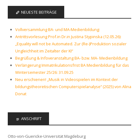
NEUESTE BEITRÄGE
Vollversammlung BA- und MA-Medienbildung:
Antrittsvorlesung Prof.in Dr.in Justina Stypinska (12.05.26):
„Equality will not be Automated. Zur (Re-)Produktion sozialer
Ungleichheit im Zeitalter der KI“
Begrüßung & Infoveranstaltung BA- bzw. MA- Medienbildung
Verlängerung Immatrikulationsfrist BA Medienbildung für das
Wintersemester 25/26: 31.09.25
Neu erschienen! „Musik in Videospielen im Kontext der
bildungstheoretischen Computerspielanalyse“ (2025) von Alina
Donat
ANSCHRIFT
Otto-von-Guericke-Universität Magdeburg